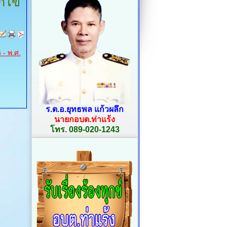
ก้ไข
 - พ.ศ.
ร.ต.อ.ยุทธพล แก้วผลึก
นายกอบต.ท่าแร้ง
โทร. 089-020-1243