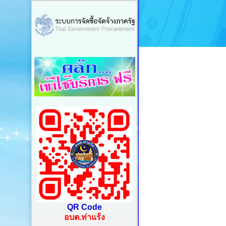
QR Code
อบต.ท่าแร้ง