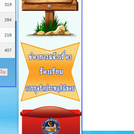
319
284
218
407
ดไป