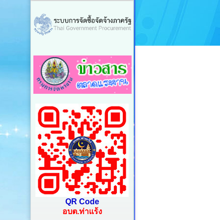
QR Code
อบต.ท่าแร้ง