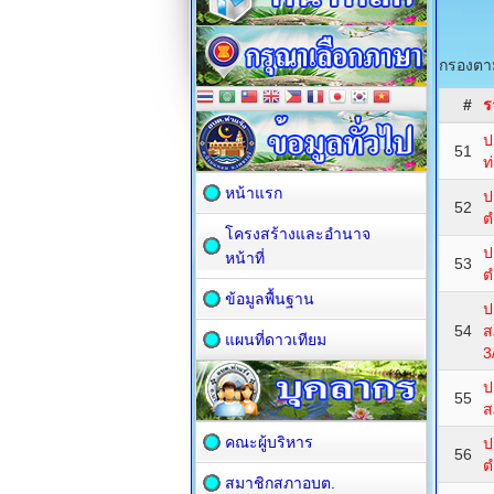
กรองตาม
#
ร
ป
51
ท
หน้าแรก
ป
52
ต
โครงสร้างและอำนาจ
ป
หน้าที่
53
ต
ข้อมูลพื้นฐาน
ป
54
ส
แผนที่ดาวเทียม
3
ป
55
ส
คณะผู้บริหาร
ป
56
ต
สมาชิกสภาอบต.