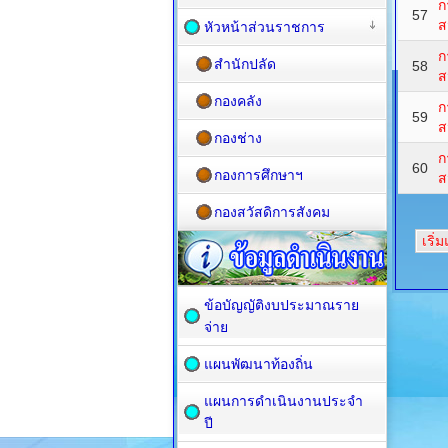
ก
57
ส
หัวหน้าส่วนราชการ
ก
สำนักปลัด
58
ส
กองคลัง
ก
59
ส
กองช่าง
ก
60
กองการศึกษาฯ
ส
กองสวัสดิการสังคม
เริ่
ข้อบัญญัติงบประมาณราย
จ่าย
แผนพัฒนาท้องถิ่น
แผนการดำเนินงานประจำ
ปี